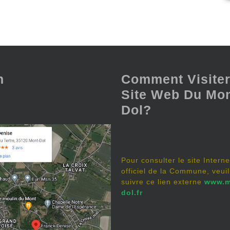
n
Comment Visiter
Site Web Du Mon
Dol?
Pour consulter le site Interne
officiel de la Commune, veuil
suivre ce lien externe
www.m
dol.fr