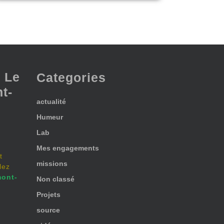
 Le
Categories
t-
actualité
Humeur
Lab
Mes engagements
t
missions
lez
ont-
Non classé
Projets
source