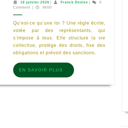
ce
18
Franck
18 janvier 2026
|
Franck Denise
|
0
janvier
Denise
Comment
|
9h00
qu’une
2026
loi
Qu’est-ce qu’une loi ? Une règle écrite,
?
votée par des représentants, qui
s’impose à tous. Elle structure la vie
collective, protège des droits, fixe des
obligations et prévoit des sanctions.
Vue sur le Tertre avant Les Heuriais
EN
EN SAVOIR PLUS
SAVOIR
PLUS