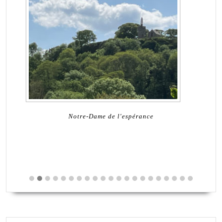
préparer
la
prochaine
équipe
municipale
Notre-Dame de l'espérance