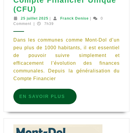
Compte Financier Unique
(CFU)
Suivre
25
Franck
25 juillet 2025
|
Franck Denise
|
0
juillet
Denise
Comment
|
7h39
la
2025
santé
Dans les communes comme Mont-Dol d’un
financière
peu plus de 1000 habitants, il est essentiel
de
de pouvoir suivre simplement et
sa
efficacement l’évolution des finances
commune
communales. Depuis la généralisation du
grâce
Compte Financier
au
Compte
EN
EN SAVOIR PLUS
SAVOIR
Financier
PLUS
Unique
(CFU)