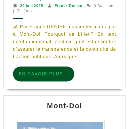
Faire
29
Franck
29 juin 2025
|
Franck Denise
|
0 Comment
juin
Denise
|
8h14
le
2025
point
Par Franck DENISE, conseiller municipal
sur
à Mont-Dol Pourquoi ce billet ? En tant
la
qu’élu municipal, j’estime qu’il est essentiel
situation
d’assurer la transparence et la continuité de
financière
l’action publique. Alors que
de
Mont-
EN
EN SAVOIR PLUS
SAVOIR
Dol
PLUS
:
un
Mont-Dol
premier
bilan
pour