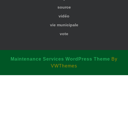
source
vidéo
vie municipale
vote
Maintenance Services WordPress Theme
By
VWThemes
Scroll
Up