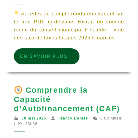
2025
cons
Accédez au compte rendu en cliquant sur
mun
le lien PDF ci-dessous Extrait du compte
du
rendu du conseil municipal Fiscalité – vote
9
des taux de taxes locales 2025 Finances –
avri
202
EN
EN SAVOIR PLUS
SAVOIR
PLUS
Comprendre la
Capacité
d’Autofinancement (CAF)
Com
30
Franck
30 mai 2025
|
Franck Denise
|
0 Comment
mai
Denise
|
23h38
la
2025
Capa