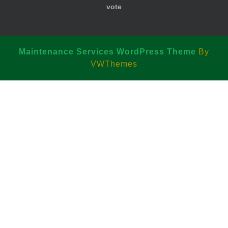
vote
Maintenance Services WordPress Theme
By
VWThemes
Scroll
Up