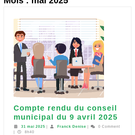
Mois :
mai 2025
Compte rendu du conseil
Com
municipal du 9 avril 2025
ren
31
Franck
31 mai 2025
|
Franck Denise
|
0 Comment
mai
Denise
|
8h40
du