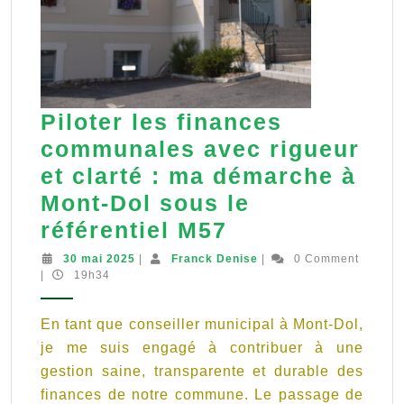
Piloter les finances
communales avec rigueur
et clarté : ma démarche à
Mont-Dol sous le
Piloter
référentiel M57
les
30
Franck
30 mai 2025
|
Franck Denise
|
0 Comment
mai
Denise
|
19h34
finances
2025
communales
En tant que conseiller municipal à Mont-Dol,
avec
je me suis engagé à contribuer à une
rigueur
gestion saine, transparente et durable des
et
finances de notre commune. Le passage de