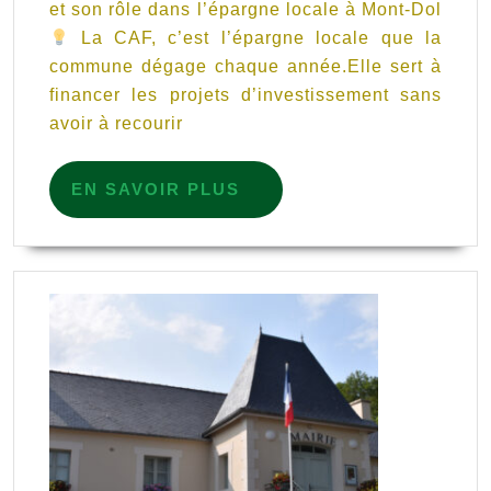
et son rôle dans l’épargne locale à Mont-Dol
d’A
La CAF, c’est l’épargne locale que la
(CA
commune dégage chaque année.Elle sert à
financer les projets d’investissement sans
avoir à recourir
EN
EN SAVOIR PLUS
SAVOIR
PLUS