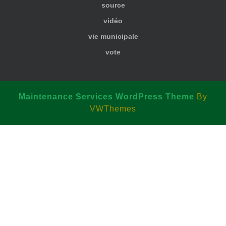
source
vidéo
vie municipale
vote
Maintenance Services WordPress Theme
By
VWThemes
Scroll
Up