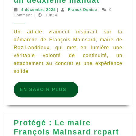
un deuxième mandat
à
4
Franck
4 décembre 2025
|
Franck Denise
|
0
décembre
Denise
Comment
|
10h54
Roz-
2025
Landrieu
Un article vraiment inspirant sur la
François
démarche de François Mainsard, maire de
Mainsar
Roz-Landrieux, qui met en lumière une
candidat
véritable volonté de continuité, un
pour
attachement au concret et une expérience
un
solide
deuxièm
EN
mandat
EN SAVOIR PLUS
SAVOIR
PLUS
Protégé : Le maire
François Mainsard repart