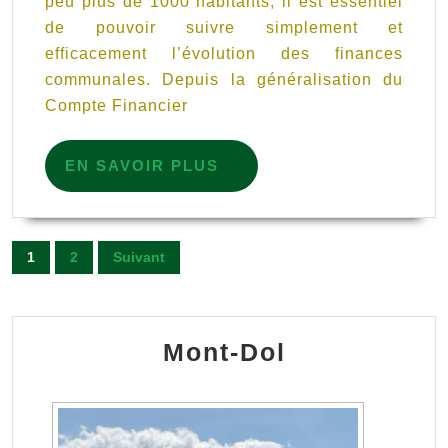
peu plus de 1000 habitants, il est essentiel
de
de pouvoir suivre simplement et
sa
efficacement l’évolution des finances
commune
communales. Depuis la généralisation du
grâce
Compte Financier
au
Compte
EN
EN SAVOIR PLUS
SAVOIR
Financier
PLUS
Unique
Pagination
(CFU)
1
2
Suivant
des
publications
Mont-Dol