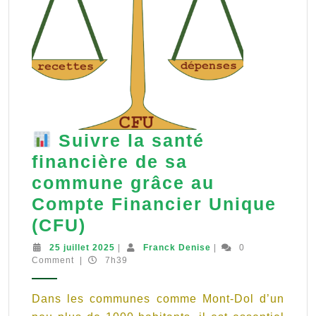
Suivre la santé
financière de sa
commune grâce au
Compte Financier Unique
(CFU)
Suivre
25
Franck
25 juillet 2025
|
Franck Denise
|
0
juillet
Denise
Comment
|
7h39
la
2025
santé
Dans les communes comme Mont-Dol d’un
financière