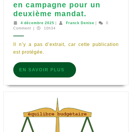
en campagne pour un
Protégé :
deuxième mandat.
Le
4
Franck
4 décembre 2025
|
Franck Denise
|
0
décembre
Denise
Comment
|
10h34
maire
2025
François
Il n’y a pas d’extrait, car cette publication
Mainsard
est protégée.
repart
en
EN
EN SAVOIR PLUS
campagne
SAVOIR
PLUS
pour
un
deuxième
mandat.