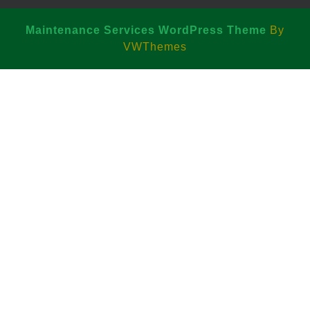
Maintenance Services WordPress Theme
By
VWThemes
Scroll
Up