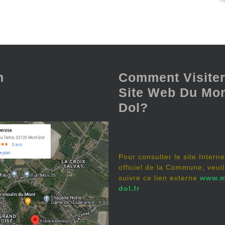
n
Comment Visiter
Site Web Du Mon
Dol?
Pour consulter le site Interne
officiel de la Commune, veuil
suivre ce lien externe
www.m
dol.fr