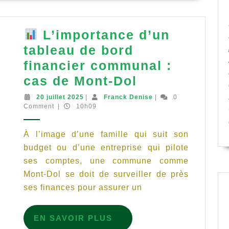
Unique
(CFU)
L’importance d’un
tableau de bord
financier communal :
cas de Mont-Dol
L’importanc
20
Franck
20 juillet 2025
|
Franck Denise
|
0
juillet
Denise
Comment
|
10h09
d’un
2025
tableau
À l’image d’une famille qui suit son
de
budget ou d’une entreprise qui pilote
bord
ses comptes, une commune comme
financier
Mont-Dol se doit de surveiller de près
communal
ses finances pour assurer un
:
cas
EN
EN SAVOIR PLUS
SAVOIR