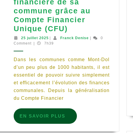
financière de sa
commune grâce au
Compte Financier
Unique (CFU)
Suivre
25
Franck
25 juillet 2025
|
Franck Denise
|
0
juillet
Denise
Comment
|
7h39
la
2025
santé
Dans les communes comme Mont-Dol
financière
d’un peu plus de 1000 habitants, il est
de
Vue sur le Tertre avant Les Heuriais
essentiel de pouvoir suivre simplement
sa
et efficacement l’évolution des finances
commune
communales. Depuis la généralisation
grâce
du Compte Financier
au
Compte
EN
EN SAVOIR PLUS
SAVOIR
Financier
PLUS