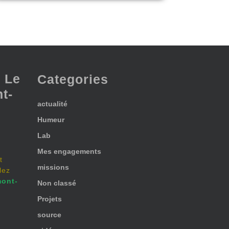
 Le
Categories
t-
actualité
Humeur
Lab
Mes engagements
t
missions
lez
ont-
Non classé
Projets
source