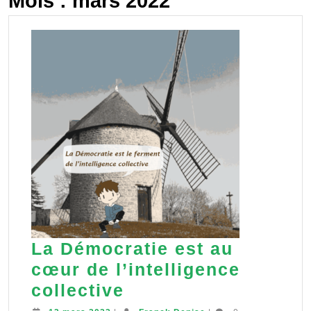
Mois :
mars 2022
La Démocratie est au
cœur de l’intelligence
La
collective
Démocratie