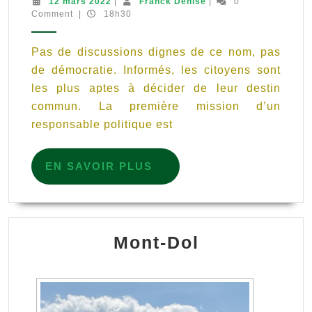
12
Franck
12 mars 2022
|
Franck Denise
|
0
mars
Denise
Comment
|
18h30
est
2022
au
Pas de discussions dignes de ce nom, pas
cœur
de démocratie. Informés, les citoyens sont
de
les plus aptes à décider de leur destin
l’intelligence
commun. La première mission d’un
collective
responsable politique est
EN
EN SAVOIR PLUS
SAVOIR
PLUS
Mont-Dol