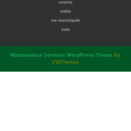
source
vidéo
vie municipale
vote
Maintenance Services WordPress Theme
By
VWThemes
Scroll
Up