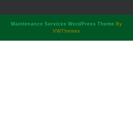
Maintenance Services WordPress Theme
By
VWThemes
Scroll
Up