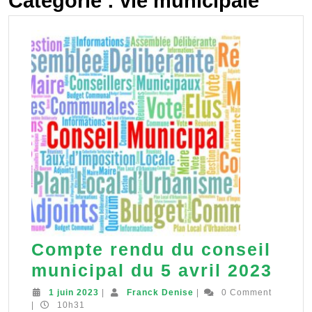
Catégorie :
vie municipale
Compte rendu du conseil
Com
municipal du 5 avril 2023
ren
1
Franck
1 juin 2023
|
Franck Denise
|
0 Comment
juin
Denise
|
10h31
du