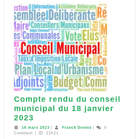
2023
Compte rendu du conseil
municipal du 18 janvier
Compte
2023
rendu
16
Franck
16 mars 2023
|
Franck Denise
|
0
mars
Denise
Comment
|
22h21
du
2023