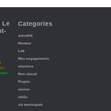
 Le
Categories
t-
actualité
Humeur
Lab
Mes engagements
t
missions
lez
ont-
Non classé
Projets
source
vidéo
vie municipale