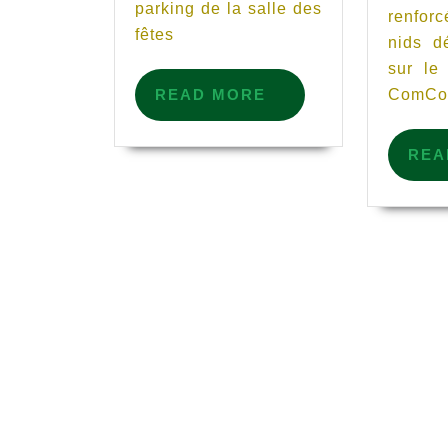
parking de la salle des
renfor
fêtes
nids d
sur le 
READ
READ MORE
ComCom.
MORE
REA