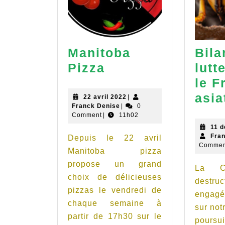
Manitoba
Bila
Manitoba
Pizza
lutt
Pizza
le F
asia
22
22 avril 2022
|
Franck
avril
Franck Denise
|
0
Denise
2022
Comment
|
11h02
11 
Fra
Depuis le 22 avril
Commen
Manitoba pizza
propose un grand
La C
choix de délicieuses
destru
pizzas le vendredi de
engagé
chaque semaine à
sur notr
partir de 17h30 sur le
pour