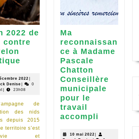
n 2022 de
Ma
e contre
reconnaissan
relon
ce à Madame
Bilan
tique
Pascale
2022
Chatton
de
Conseillère
11
décembre 2022
|
Franck
décembre
nck Denise
|
0
lutte
municipale
Denise
2022
t
|
23h08
contre
pour le
ampagne de
le
travail
ction des nids
Frelon
Ma
accompli
s depuis 2015
asiatique
reconnai
e territoire s’est
à
10
10 mai 2022
|
suivie et