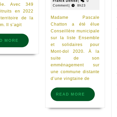
Franck
mai
Franck Denise
|
0
Madame
cée. Avec 349
Denise
2022
Comment
|
8h23
Pascale
étruits en 2022
Madame Pascale
territoire de la
Chatton
Chatton a été élue
 Il s’agit
Conseillè
Conseillère municipale
municipa
sur la liste Ensemble
READ
D MORE
pour
et solidaires pour
MORE
le
Mont-dol 2020. À la
travail
suite de son
emménagement sur
accompli
une commune distante
d’une vingtaine de
READ
READ MORE
MORE