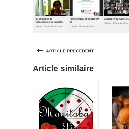
Navigation
ARTICLE PRÉCÉDENT
de
Previous
l’article
Article similaire
post: