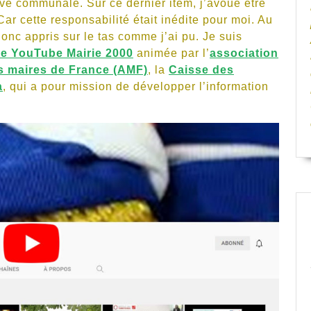
ve communale. Sur ce dernier item, j’avoue être
ar cette responsabilité était inédite pour moi. Au
onc appris sur le tas comme j’ai pu. Je suis
e YouTube Mairie 2000
animée par l’
association
s maires de France (AMF)
, la
Caisse des
a
, qui a pour mission de développer l’information