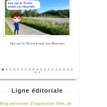
Notre-Dame de l'espérance
Monument au
Ligne éditoriale
Blog personnel d’expression libre, de