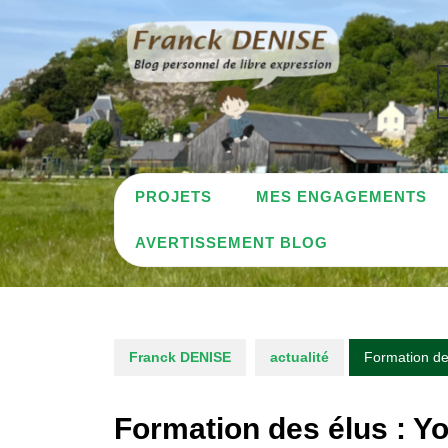
Skip
to
content
PROJETS
MES ENGAGEMENTS
AVERTISSEMENT BLOG
Franck DENISE
actualité
Formation de
Formation des élus : Y