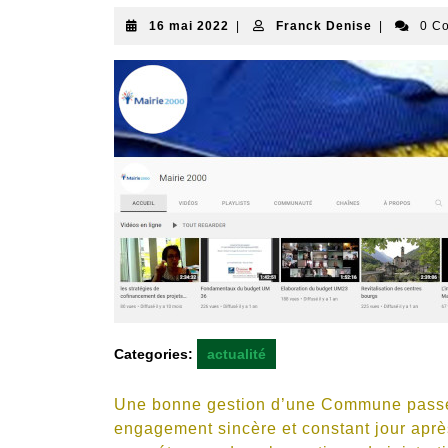
16
Franck
16 mai 2022
|
Franck Denise
|
0 C
mai
Denise
2022
Categories:
actualité
Une bonne gestion d’une Commune passe 
engagement sincère et constant jour après 