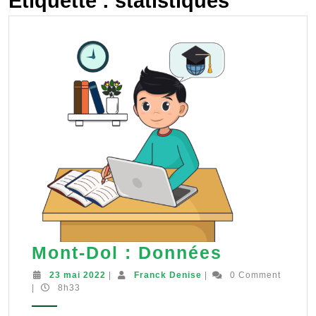
Étiquette :
statistiques
Mont-
Mont-Dol : Données
Dol
23
Franck
23 mai 2022
|
Franck Denise
|
0 Comment
mai
Denise
|
8h33
:
2022
Données