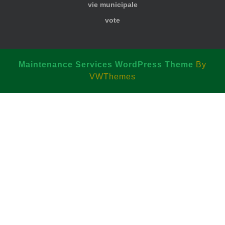
vie municipale
vote
Maintenance Services WordPress Theme
By
VWThemes
Scroll
Up