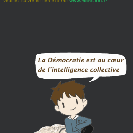
veuillez suivre ce lien externe
www.mont-dol.fr