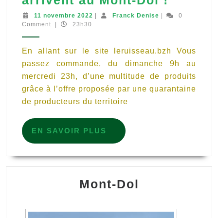
arrivent au Mont-Dol !
Panier
11
Franck
11 novembre 2022
|
Franck Denise
|
0
novembre
Denise
Comment
|
23h30
du
2022
Ruisse
En allant sur le site leruisseau.bzh Vous
le
passez commande, du dimanche 9h au
drive
mercredi 23h, d’une multitude de produits
paysan
grâce à l’offre proposée par une quarantaine
bio
de producteurs du territoire
&
local
EN
EN SAVOIR PLUS
SAVOIR
du
PLUS
territoi
arriven
Mont-Dol
au
Mont-