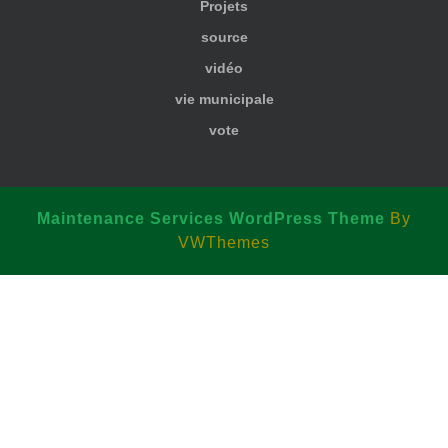
Projets
source
vidéo
vie municipale
vote
Maintenance Services WordPress Theme
By
VWThemes
Scroll
Up