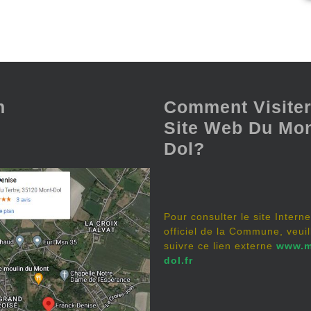
n
Comment Visiter
Site Web Du Mon
Dol?
Pour consulter le site Interne
officiel de la Commune, veuil
suivre ce lien externe
www.m
dol.fr