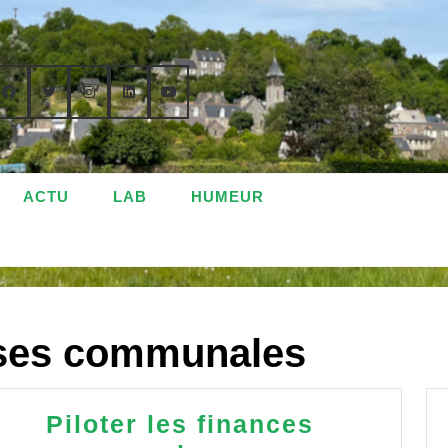
ACTU
LAB
HUMEUR
ses communales
Piloter les finances