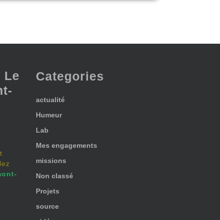
 Le
Categories
t-
actualité
Humeur
Lab
Mes engagements
t
missions
lez
ont-
Non classé
Projets
source