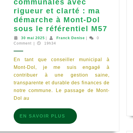
communales avec
rigueur et clarté : ma
démarche à Mont-Dol
Pilote
sous le référentiel M57
les
30
Franck
30 mai 2025
|
Franck Denise
|
0
mai
Denise
Comment
|
19h34
finan
2025
commu
En tant que conseiller municipal à
avec
Mont-Dol, je me suis engagé à
rigueu
Vue sur le Tertre avant Les Heuriais
contribuer à une gestion saine,
et
transparente et durable des finances de
clarté
notre commune. Le passage de Mont-
:
Dol au
ma
EN
démar
EN SAVOIR PLUS
SAVOIR
à
PLUS