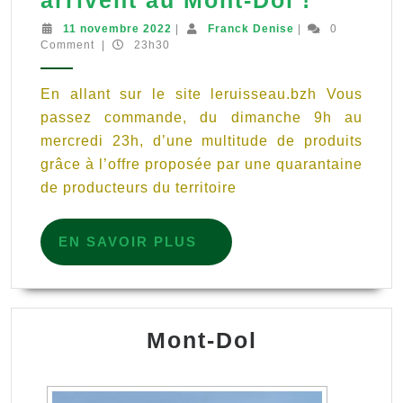
arrivent au Mont-Dol !
Panier
11
Franck
11 novembre 2022
|
Franck Denise
|
0
novembre
Denise
Comment
|
23h30
du
2022
Ruisse
En allant sur le site leruisseau.bzh Vous
le
passez commande, du dimanche 9h au
drive
mercredi 23h, d’une multitude de produits
paysan
grâce à l’offre proposée par une quarantaine
bio
de producteurs du territoire
&
local
EN
EN SAVOIR PLUS
SAVOIR
du
PLUS
territoi
arriven
Mont-Dol
au
Mont-