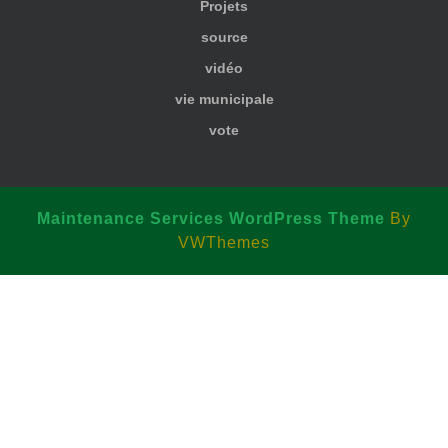
Projets
source
vidéo
vie municipale
vote
Maintenance Services WordPress Theme
By
VWThemes
Scroll
Up