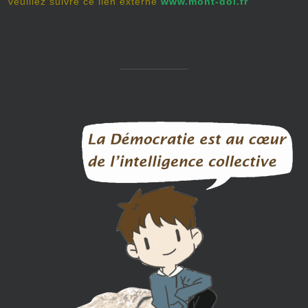
veuillez suivre ce lien externe
www.mont-dol.fr