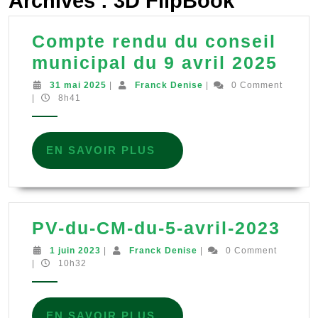
Archives :
3D FlipBook
Compte rendu du conseil
Com
municipal du 9 avril 2025
ren
31
Franck
31 mai 2025
|
Franck Denise
|
0 Comment
mai
Denise
|
8h41
du
2025
cons
mun
EN
EN SAVOIR PLUS
du
SAVOIR
PLUS
9
avri
PV-
PV-du-CM-du-5-avril-2023
202
du-
1
Franck
1 juin 2023
|
Franck Denise
|
0 Comment
juin
Denise
|
10h32
CM-
2023
du-
5-
EN
EN SAVOIR PLUS