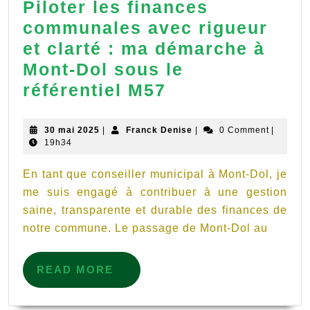
Piloter les finances
communales avec rigueur
et clarté : ma démarche à
Mont-Dol sous le
Piloter
référentiel M57
les
finances
30
Franck
30 mai 2025
|
Franck Denise
|
0 Comment
|
mai
Denise
19h34
communales
2025
avec
En tant que conseiller municipal à Mont-Dol, je
rigueur
me suis engagé à contribuer à une gestion
saine, transparente et durable des finances de
et
notre commune. Le passage de Mont-Dol au
clarté
:
READ
READ MORE
ma
MORE
démarche