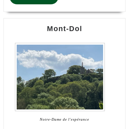
retrouve
MORE
»
est
notre
Mont-Dol
fil
conducteur
touristique
Notre-Dame de l'espérance