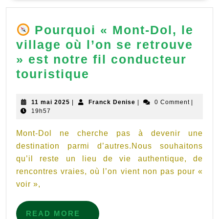
à
Mont-
Pourquoi « Mont-Dol, le
Dol
village où l’on se retrouve
sous
» est notre fil conducteur
le
touristique
référentiel
Pourquoi
M57
«
11
Franck
11 mai 2025
|
Franck Denise
|
0 Comment
|
mai
Denise
19h57
Mont-
2025
Dol,
Mont-Dol ne cherche pas à devenir une
le
destination parmi d’autres.Nous souhaitons
qu’il reste un lieu de vie authentique, de
village
rencontres vraies, où l’on vient non pas pour «
où
voir »,
l’on
se
READ
READ MORE