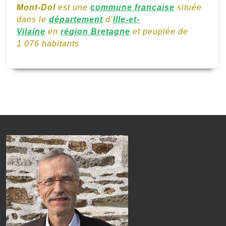
Mont-Dol
est une
commune française
située
dans le
département
d’
Ille-et-
Vilaine
en
région Bretagne
et peuplée de
1 076 habitants