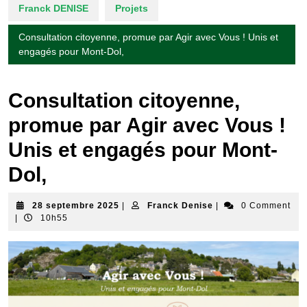
Franck DENISE
Projets
Consultation citoyenne, promue par Agir avec Vous ! Unis et
engagés pour Mont-Dol,
Consultation citoyenne,
promue par Agir avec Vous !
Unis et engagés pour Mont-
Dol,
28
Franck
28 septembre 2025
|
Franck Denise
|
0 Comment
septembre
Denise
|
10h55
2025