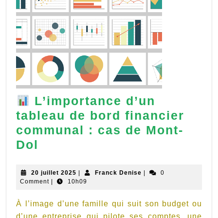
L’importance d’un
tableau de bord financier
communal : cas de Mont-
Dol
L’importance
d’un
20
Franck
20 juillet 2025
|
Franck Denise
|
0
juillet
Denise
Comment
|
10h09
tableau
2025
de
À l’image d’une famille qui suit son budget ou
bord
d’une entreprise qui pilote ses comptes, une