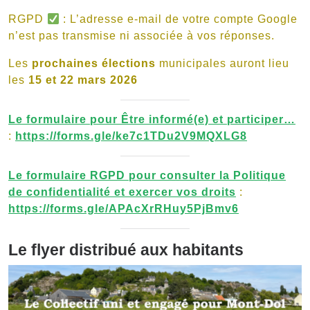
RGPD
: L’adresse e-mail de votre compte Google
n’est pas transmise ni associée à vos réponses.
Les
prochaines élections
municipales auront lieu
les
15 et 22 mars 2026
Le formulaire pour Être informé(e) et participer…
:
https://forms.gle/ke7c1TDu2V9MQXLG8
Le formulaire
RGPD
pour consulter la Politique
de confidentialité et exercer vos droits
:
https://forms.gle/APAcXrRHuy5PjBmv6
Le flyer distribué aux habitants