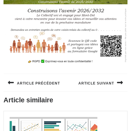
Navigation
de
ARTICLE PRÉCÉDENT
ARTICLE SUIVANT
l’article
Previous
Next
Article similaire
post:
post: