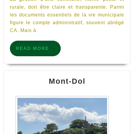
(CA)
rurale, doit être claire et transparente. Parmi
les documents essentiels de la vie municipale
d’une
figure le compte administratif, souvent abrégé
petite
CA. Mais à
commu
rurale
READ
READ MORE
MORE
Mont-Dol