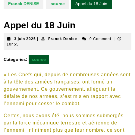
Franck DENISE
source
Appel du 18 Juin
Appel du 18 Juin
3
Franck
3 juin 2025
|
Franck Denise
|
0 Comment
|
juin
Denise
10h55
2025
Categories:
source
« Les Chefs qui, depuis de nombreuses années sont
à la tête des armées françaises, ont formé un
gouvernement. Ce gouvernement, alléguant la
défaite de nos armées, s’est mis en rapport avec
l’ennemi pour cesser le combat.
Certes, nous avons été, nous sommes submergés
par la force mécanique terrestre et aérienne de
l’ennemi. Infiniment plus que leur nombre, ce sont