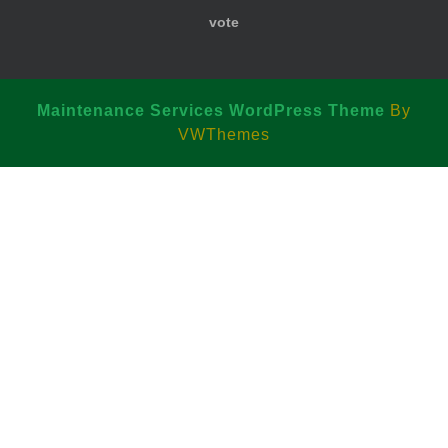
vote
Maintenance Services WordPress Theme
By
VWThemes
Scroll
Up