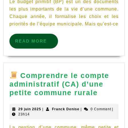
primitif
Le budget primitif (BP) est un des documents
(BP)
les plus importants de la vie d’une commune.
Chaque année, il formalise les choix et les
d’une
priorités de l’équipe municipale. Mais qu’est-ce
commune
READ
READ MORE
MORE
Comprendre le compte
administratif (CA) d’une
petite commune rurale
Compre
le
29
Franck
29 juin 2025
|
Franck Denise
|
0 Comment
|
juin
Denise
23h14
compte
2025
adminis
La gestion d’une commune, même petite et