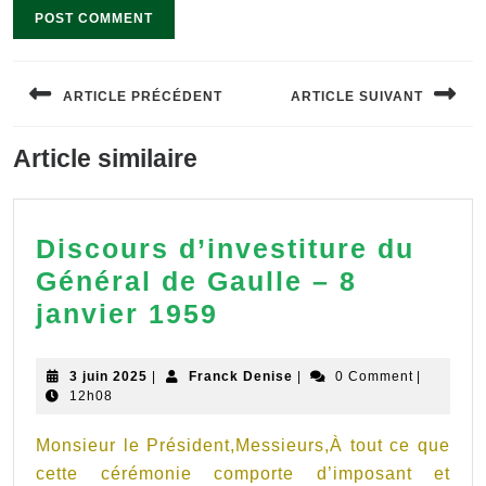
Navigation
de
ARTICLE PRÉCÉDENT
ARTICLE SUIVANT
l’article
Previous
Next
Article similaire
post:
post:
Discours d’investiture du
Général de Gaulle – 8
Discours
janvier 1959
d’investiture
du
3
Franck
3 juin 2025
|
Franck Denise
|
0 Comment
|
juin
Denise
12h08
Général
2025
de
Monsieur le Président,Messieurs,À tout ce que
Gaulle
cette cérémonie comporte d’imposant et