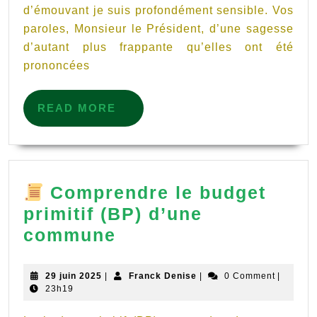
d’émouvant je suis profondément sensible. Vos
–
paroles, Monsieur le Président, d’une sagesse
8
d’autant plus frappante qu’elles ont été
janvier
prononcées
1959
READ
READ MORE
MORE
Comprendre le budget
primitif (BP) d’une
commune
Comprendre
le
29
Franck
29 juin 2025
|
Franck Denise
|
0 Comment
|
juin
Denise
23h19
budget
2025